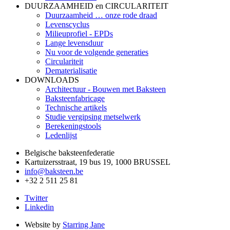
DUURZAAMHEID en CIRCULARITEIT
Duurzaamheid … onze rode draad
Levenscyclus
Milieuprofiel - EPDs
Lange levensduur
Nu voor de volgende generaties
Circulariteit
Dematerialisatie
DOWNLOADS
Architectuur - Bouwen met Baksteen
Baksteenfabricage
Technische artikels
Studie vergipsing metselwerk
Berekeningstools
Ledenlijst
Belgische baksteenfederatie
Kartuizersstraat, 19 bus 19, 1000 BRUSSEL
info@baksteen.be
+32 2 511 25 81
Twitter
Linkedin
Website by
Starring Jane