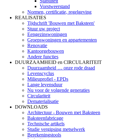
Stabiliteit
Vorstweerstand
Normen, certificatie, regelgeving
REALISATIES
Tijdschrift 'Bouwen met Baksteen'
Stuur uw project
Eengezinswoningen
Groepswoningen en appartementen
Renovatie
Kantoorgebouwen
Andere functies
DUURZAAMHEID en CIRCULARITEIT
Duurzaamheid … onze rode draad
Levenscyclus
Milieuprofiel - EPDs
Lange levensduur
Nu voor de volgende generaties
Circulariteit
Dematerialisatie
DOWNLOADS
Architectuur - Bouwen met Baksteen
Baksteenfabricage
Technische artikels
Studie vergipsing metselwerk
Berekeningstools