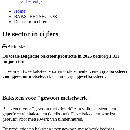
Ledenlijst
Home
BAKSTEENSECTOR
De sector in cijfers
De sector in cijfers
Afdrukken
De
tot
ale Belgische baksteenproductie
in 2025
bedroeg
1,813
miljoen ton
.
Er worden twee baksteensoorten onderscheiden: enerzijds
baksteen
voor gewoon metselwerk
en anderzijds
gevelbaksteen
.
Baksteen voor "gewoon metselwerk"
Bakstenen voor “gewoon metselwerk” zijn volle bakstenen en
geperforeerde bakstenen (snelbouw). Deze bakstenen worden
gebruikt voor metselwerk van binnenmuren.
De productie van baksteen voor gewoon metselwerk bedroeg