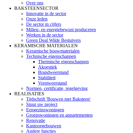
Over ons
BAKSTEENSECTOR
Innovatie in de sector
Onze leden
De sector in cijfers
Milieu- en energiebewust produceren
Werken in de sector
Green Deal Wilde Bestuivers
KERAMISCHE MATERIALEN
Keramische bouwmaterialen
Technische eigenschappen
Thermische eigenschappen
Akoestiek
Brandweerstand
Stabiliteit
Vorstweerstand
Normen, certificatie, regelgeving
REALISATIES
Tijdschrift 'Bouwen met Baksteen'
Stuur uw project
Eengezinswoningen
Groepswoningen en appartementen
Renovatie
Kantoorgebouwen
Andere functies