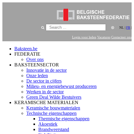
NL
|
FR
|
Login voor leden
Vacatures
Contacteer ons
Baksteen.be
FEDERATIE
Over ons
BAKSTEENSECTOR
Innovatie in de sector
Onze leden
De sector in cijfers
Milieu- en energiebewust produceren
Werken in de sector
Green Deal Wilde Bestuivers
KERAMISCHE MATERIALEN
Keramische bouwmaterialen
Technische eigenschappen
Thermische eigenschappen
Akoestiek
Brandweerstand