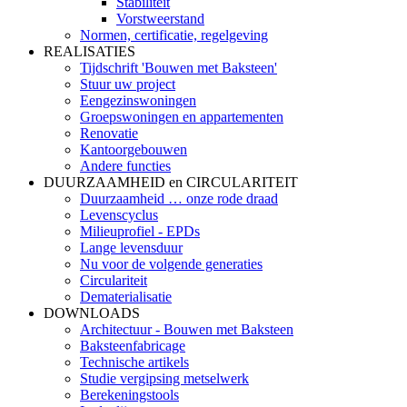
Stabiliteit
Vorstweerstand
Normen, certificatie, regelgeving
REALISATIES
Tijdschrift 'Bouwen met Baksteen'
Stuur uw project
Eengezinswoningen
Groepswoningen en appartementen
Renovatie
Kantoorgebouwen
Andere functies
DUURZAAMHEID en CIRCULARITEIT
Duurzaamheid … onze rode draad
Levenscyclus
Milieuprofiel - EPDs
Lange levensduur
Nu voor de volgende generaties
Circulariteit
Dematerialisatie
DOWNLOADS
Architectuur - Bouwen met Baksteen
Baksteenfabricage
Technische artikels
Studie vergipsing metselwerk
Berekeningstools