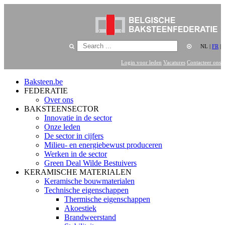
NL
|
FR
|
Login voor leden
Vacatures
Contacteer ons
Baksteen.be
FEDERATIE
Over ons
BAKSTEENSECTOR
Innovatie in de sector
Onze leden
De sector in cijfers
Milieu- en energiebewust produceren
Werken in de sector
Green Deal Wilde Bestuivers
KERAMISCHE MATERIALEN
Keramische bouwmaterialen
Technische eigenschappen
Thermische eigenschappen
Akoestiek
Brandweerstand