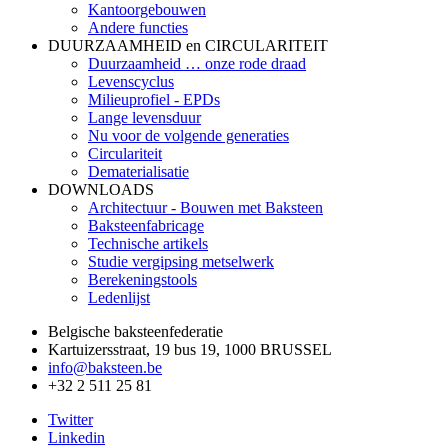
Kantoorgebouwen
Andere functies
DUURZAAMHEID en CIRCULARITEIT
Duurzaamheid … onze rode draad
Levenscyclus
Milieuprofiel - EPDs
Lange levensduur
Nu voor de volgende generaties
Circulariteit
Dematerialisatie
DOWNLOADS
Architectuur - Bouwen met Baksteen
Baksteenfabricage
Technische artikels
Studie vergipsing metselwerk
Berekeningstools
Ledenlijst
Belgische baksteenfederatie
Kartuizersstraat, 19 bus 19, 1000 BRUSSEL
info@baksteen.be
+32 2 511 25 81
Twitter
Linkedin