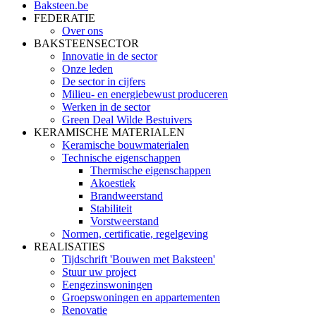
Baksteen.be
FEDERATIE
Over ons
BAKSTEENSECTOR
Innovatie in de sector
Onze leden
De sector in cijfers
Milieu- en energiebewust produceren
Werken in de sector
Green Deal Wilde Bestuivers
KERAMISCHE MATERIALEN
Keramische bouwmaterialen
Technische eigenschappen
Thermische eigenschappen
Akoestiek
Brandweerstand
Stabiliteit
Vorstweerstand
Normen, certificatie, regelgeving
REALISATIES
Tijdschrift 'Bouwen met Baksteen'
Stuur uw project
Eengezinswoningen
Groepswoningen en appartementen
Renovatie