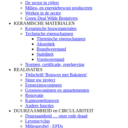
De sector in cijfers
Milieu- en energiebewust produceren
Werken in de sector
Green Deal Wilde Bestuivers
KERAMISCHE MATERIALEN
Keramische bouwmaterialen
Technische eigenschappen
Thermische eigenschappen
Akoestiek
Brandweerstand
Stabiliteit
Vorstweerstand
Normen, certificatie, regelgeving
REALISATIES
Tijdschrift 'Bouwen met Baksteen'
Stuur uw project
Eengezinswoningen
Groepswoningen en appartementen
Renovatie
Kantoorgebouwen
Andere functies
DUURZAAMHEID en CIRCULARITEIT
Duurzaamheid … onze rode draad
Levenscyclus
Milieuprofiel - EPDs