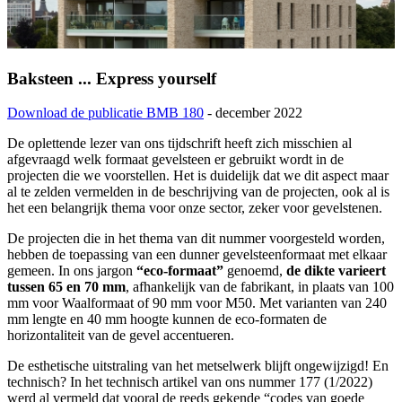
Baksteen ... Express yourself
Download de publicatie BMB 180
- december 2022
De oplettende lezer van ons tijdschrift heeft zich misschien al
afgevraagd welk formaat gevelsteen er gebruikt wordt in de
projecten die we voorstellen. Het is duidelijk dat we dit aspect maar
al te zelden vermelden in de beschrijving van de projecten, ook al is
het een belangrijk thema voor onze sector, zeker voor gevelstenen.
De projecten die in het thema van dit nummer voorgesteld worden,
hebben de toepassing van een dunner gevelsteenformaat met elkaar
gemeen. In ons jargon
“eco-formaat”
genoemd,
de dikte varieert
tussen 65 en 70 mm
, afhankelijk van de fabrikant, in plaats van 100
mm voor Waalformaat of 90 mm voor M50. Met varianten van 240
mm lengte en 40 mm hoogte kunnen de eco-formaten de
horizontaliteit van de gevel accentueren.
De esthetische uitstraling van het metselwerk blijft ongewijzigd! En
technisch? In het technisch artikel van ons nummer 177 (1/2022)
werd al vermeld dat vooral de reeds gekende “codes van goede