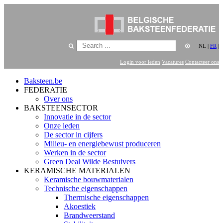
NL
|
FR
|
Login voor leden
Vacatures
Contacteer ons
Baksteen.be
FEDERATIE
Over ons
BAKSTEENSECTOR
Innovatie in de sector
Onze leden
De sector in cijfers
Milieu- en energiebewust produceren
Werken in de sector
Green Deal Wilde Bestuivers
KERAMISCHE MATERIALEN
Keramische bouwmaterialen
Technische eigenschappen
Thermische eigenschappen
Akoestiek
Brandweerstand