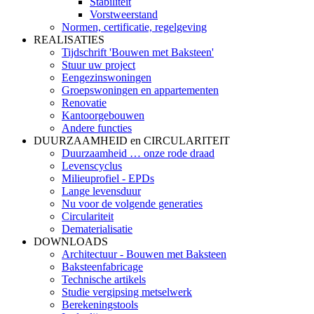
Stabiliteit
Vorstweerstand
Normen, certificatie, regelgeving
REALISATIES
Tijdschrift 'Bouwen met Baksteen'
Stuur uw project
Eengezinswoningen
Groepswoningen en appartementen
Renovatie
Kantoorgebouwen
Andere functies
DUURZAAMHEID en CIRCULARITEIT
Duurzaamheid … onze rode draad
Levenscyclus
Milieuprofiel - EPDs
Lange levensduur
Nu voor de volgende generaties
Circulariteit
Dematerialisatie
DOWNLOADS
Architectuur - Bouwen met Baksteen
Baksteenfabricage
Technische artikels
Studie vergipsing metselwerk
Berekeningstools