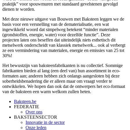
praktijk” voor spouwmuren met standaard gevelstenen gevolgd
dienen te worden.
Met deze nieuwe uitgave van Bouwen met Baksteen leggen we de
basis voor een versnelling van de dematerialisatie, een wat
ingewikkeld woord dat simpelweg betekent “minder materialen
(grondstoffen, energie, water) voor dezelfde functie”. Deze
projecten laten ons beseffen dat uiteindelijk niets esthetisch dit
metselwerk onderscheidt van klassiek metselwerk... ook al verbergt
ze een vermindering van materialen, energie en emissies van 25 tot
30%!
Het bewustzijn van baksteenfabrikanten is nu collectief. Sommige
fabrikanten bieden al lang (een deel van) hun assortiment in eco-
formaten aan; anderen hebben zich onlangs aangesloten bij deze
soberheidsbenadering die er alleen maar om vraagt verder te
ontwikkelen. We hopen dan ook dat de ontwerpers het eco-formaat
van de baksteen een warm welkom zullen heten.
Baksteen.be
FEDERATIE
Over ons
BAKSTEENSECTOR
Innovatie in de sector
Onze leden