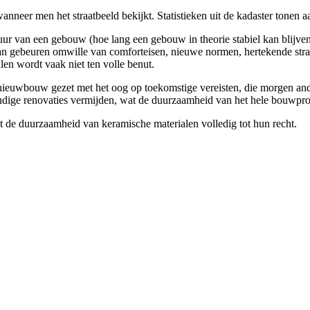
anneer men het straatbeeld bekijkt. Statistieken uit de kadaster tone
ur van een gebouw (hoe lang een gebouw in theorie stabiel kan blijven
kan gebeuren omwille van comforteisen, nieuwe normen, hertekende strat
en wordt vaak niet ten volle benut.
nieuwbouw gezet met het oog op toekomstige vereisten, die morgen and
ige renovaties vermijden, wat de duurzaamheid van het hele bouwpro
 de duurzaamheid van keramische materialen volledig tot hun recht.