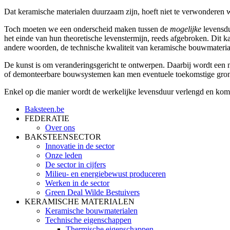
Dat keramische materialen duurzaam zijn, hoeft niet te verwonderen w
Toch moeten we een onderscheid maken tussen de
mogelijke
levensdu
het einde van hun theoretische levenstermijn, reeds afgebroken. Dit 
andere woorden, de technische kwaliteit van keramische bouwmaterial
De kunst is om veranderingsgericht te ontwerpen. Daarbij wordt een 
of demonteerbare bouwsystemen kan men eventuele toekomstige grond
Enkel op die manier wordt de werkelijke levensduur verlengd en komt
Baksteen.be
FEDERATIE
Over ons
BAKSTEENSECTOR
Innovatie in de sector
Onze leden
De sector in cijfers
Milieu- en energiebewust produceren
Werken in de sector
Green Deal Wilde Bestuivers
KERAMISCHE MATERIALEN
Keramische bouwmaterialen
Technische eigenschappen
Thermische eigenschappen