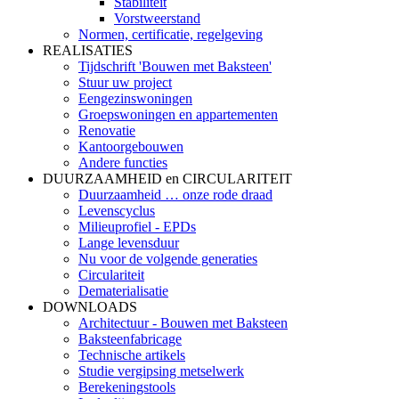
Stabiliteit
Vorstweerstand
Normen, certificatie, regelgeving
REALISATIES
Tijdschrift 'Bouwen met Baksteen'
Stuur uw project
Eengezinswoningen
Groepswoningen en appartementen
Renovatie
Kantoorgebouwen
Andere functies
DUURZAAMHEID en CIRCULARITEIT
Duurzaamheid … onze rode draad
Levenscyclus
Milieuprofiel - EPDs
Lange levensduur
Nu voor de volgende generaties
Circulariteit
Dematerialisatie
DOWNLOADS
Architectuur - Bouwen met Baksteen
Baksteenfabricage
Technische artikels
Studie vergipsing metselwerk
Berekeningstools