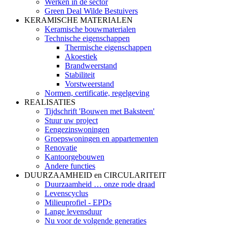
Werken in de sector
Green Deal Wilde Bestuivers
KERAMISCHE MATERIALEN
Keramische bouwmaterialen
Technische eigenschappen
Thermische eigenschappen
Akoestiek
Brandweerstand
Stabiliteit
Vorstweerstand
Normen, certificatie, regelgeving
REALISATIES
Tijdschrift 'Bouwen met Baksteen'
Stuur uw project
Eengezinswoningen
Groepswoningen en appartementen
Renovatie
Kantoorgebouwen
Andere functies
DUURZAAMHEID en CIRCULARITEIT
Duurzaamheid … onze rode draad
Levenscyclus
Milieuprofiel - EPDs
Lange levensduur
Nu voor de volgende generaties