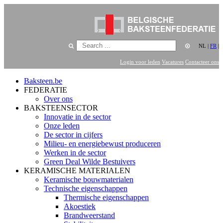
NL
|
FR
|
Login voor leden
Vacatures
Contacteer ons
Baksteen.be
FEDERATIE
Over ons
BAKSTEENSECTOR
Innovatie in de sector
Onze leden
De sector in cijfers
Milieu- en energiebewust produceren
Werken in de sector
Green Deal Wilde Bestuivers
KERAMISCHE MATERIALEN
Keramische bouwmaterialen
Technische eigenschappen
Thermische eigenschappen
Akoestiek
Brandweerstand