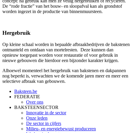
concept: na gebruik kan men ze veilig hergebruiken of recycleren.
De “rode fractie” van het bouw- en sloopafval kan als grondstof
worden ingezet in de productie van binnenmuursteen.
Hergebruik
Op kleine schaal worden in bepaalde afbraakbedrijven de bakstenen
ontmanteld en ontdaan van mortelresten. Deze kunnen dan
opnieuw toegepast worden voor restauratie of voor gebruik in
nieuwe gebouwen die hierdoor een bijzonder karakter krijgen.
Alhoewel momenteel het hergebruik van bakstenen en dakpannen
nog beperkt is, verwachten we de komende jaren meer en meer een
selectieve afbraak van gebouwen.
Baksteen.be
FEDERATIE
Over ons
BAKSTEENSECTOR
Innovatie in de sector
Onze leden
De sector in cijfers
Milieu- en energiebewust produceren