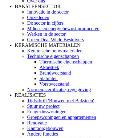
Over ons
BAKSTEENSECTOR
Innovatie in de sector
Onze leden
De sector in cijfers
Milieu- en energiebewust produceren
Werken in de sector
Green Deal Wilde Bestuivers
KERAMISCHE MATERIALEN
Keramische bouwmaterialen
Technische eigenschappen
Thermische eigenschappen
Akoestiek
Brandweerstand
Stabiliteit
Vorstweerstand
Normen, certificatie, regelgeving
REALISATIES
Tijdschrift 'Bouwen met Baksteen'
Stuur uw project
Eengezinswoningen
Groepswoningen en appartementen
Renovatie
Kantoorgebouwen
Andere functies