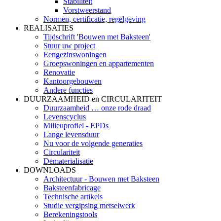
Stabiliteit
Vorstweerstand
Normen, certificatie, regelgeving
REALISATIES
Tijdschrift 'Bouwen met Baksteen'
Stuur uw project
Eengezinswoningen
Groepswoningen en appartementen
Renovatie
Kantoorgebouwen
Andere functies
DUURZAAMHEID en CIRCULARITEIT
Duurzaamheid … onze rode draad
Levenscyclus
Milieuprofiel - EPDs
Lange levensduur
Nu voor de volgende generaties
Circulariteit
Dematerialisatie
DOWNLOADS
Architectuur - Bouwen met Baksteen
Baksteenfabricage
Technische artikels
Studie vergipsing metselwerk
Berekeningstools