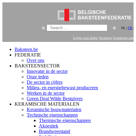
NL
|
FR
|
Login voor leden
Vacatures
Contacteer ons
Baksteen.be
FEDERATIE
Over ons
BAKSTEENSECTOR
Innovatie in de sector
Onze leden
De sector in cijfers
Milieu- en energiebewust produceren
Werken in de sector
Green Deal Wilde Bestuivers
KERAMISCHE MATERIALEN
Keramische bouwmaterialen
Technische eigenschappen
Thermische eigenschappen
Akoestiek
Brandweerstand