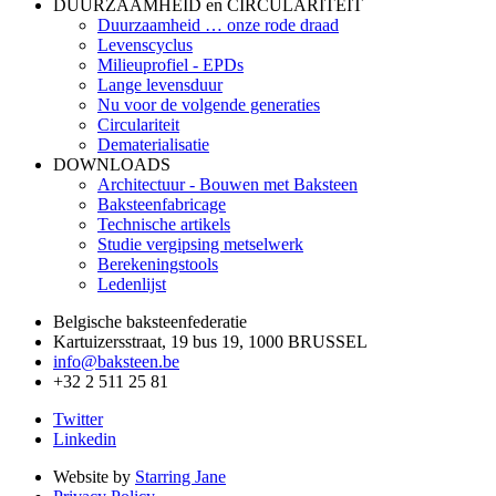
DUURZAAMHEID en CIRCULARITEIT
Duurzaamheid … onze rode draad
Levenscyclus
Milieuprofiel - EPDs
Lange levensduur
Nu voor de volgende generaties
Circulariteit
Dematerialisatie
DOWNLOADS
Architectuur - Bouwen met Baksteen
Baksteenfabricage
Technische artikels
Studie vergipsing metselwerk
Berekeningstools
Ledenlijst
Belgische baksteenfederatie
Kartuizersstraat, 19 bus 19, 1000 BRUSSEL
info@baksteen.be
+32 2 511 25 81
Twitter
Linkedin
Website by
Starring Jane