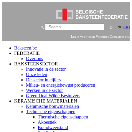
NL
|
FR
|
Login voor leden
Vacatures
Contacteer ons
Baksteen.be
FEDERATIE
Over ons
BAKSTEENSECTOR
Innovatie in de sector
Onze leden
De sector in cijfers
Milieu- en energiebewust produceren
Werken in de sector
Green Deal Wilde Bestuivers
KERAMISCHE MATERIALEN
Keramische bouwmaterialen
Technische eigenschappen
Thermische eigenschappen
Akoestiek
Brandweerstand