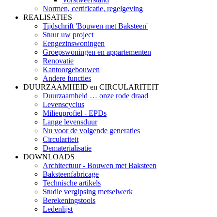
Normen, certificatie, regelgeving
REALISATIES
Tijdschrift 'Bouwen met Baksteen'
Stuur uw project
Eengezinswoningen
Groepswoningen en appartementen
Renovatie
Kantoorgebouwen
Andere functies
DUURZAAMHEID en CIRCULARITEIT
Duurzaamheid … onze rode draad
Levenscyclus
Milieuprofiel - EPDs
Lange levensduur
Nu voor de volgende generaties
Circulariteit
Dematerialisatie
DOWNLOADS
Architectuur - Bouwen met Baksteen
Baksteenfabricage
Technische artikels
Studie vergipsing metselwerk
Berekeningstools
Ledenlijst