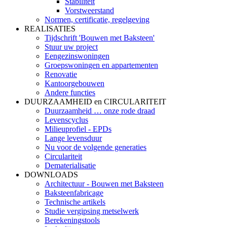
Stabiliteit
Vorstweerstand
Normen, certificatie, regelgeving
REALISATIES
Tijdschrift 'Bouwen met Baksteen'
Stuur uw project
Eengezinswoningen
Groepswoningen en appartementen
Renovatie
Kantoorgebouwen
Andere functies
DUURZAAMHEID en CIRCULARITEIT
Duurzaamheid … onze rode draad
Levenscyclus
Milieuprofiel - EPDs
Lange levensduur
Nu voor de volgende generaties
Circulariteit
Dematerialisatie
DOWNLOADS
Architectuur - Bouwen met Baksteen
Baksteenfabricage
Technische artikels
Studie vergipsing metselwerk
Berekeningstools