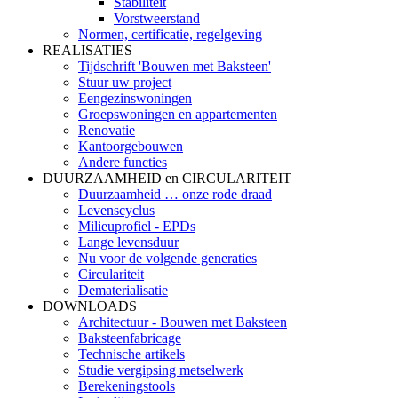
Stabiliteit
Vorstweerstand
Normen, certificatie, regelgeving
REALISATIES
Tijdschrift 'Bouwen met Baksteen'
Stuur uw project
Eengezinswoningen
Groepswoningen en appartementen
Renovatie
Kantoorgebouwen
Andere functies
DUURZAAMHEID en CIRCULARITEIT
Duurzaamheid … onze rode draad
Levenscyclus
Milieuprofiel - EPDs
Lange levensduur
Nu voor de volgende generaties
Circulariteit
Dematerialisatie
DOWNLOADS
Architectuur - Bouwen met Baksteen
Baksteenfabricage
Technische artikels
Studie vergipsing metselwerk
Berekeningstools