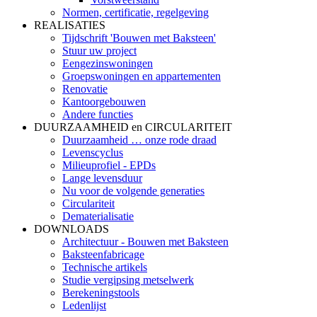
Normen, certificatie, regelgeving
REALISATIES
Tijdschrift 'Bouwen met Baksteen'
Stuur uw project
Eengezinswoningen
Groepswoningen en appartementen
Renovatie
Kantoorgebouwen
Andere functies
DUURZAAMHEID en CIRCULARITEIT
Duurzaamheid … onze rode draad
Levenscyclus
Milieuprofiel - EPDs
Lange levensduur
Nu voor de volgende generaties
Circulariteit
Dematerialisatie
DOWNLOADS
Architectuur - Bouwen met Baksteen
Baksteenfabricage
Technische artikels
Studie vergipsing metselwerk
Berekeningstools
Ledenlijst