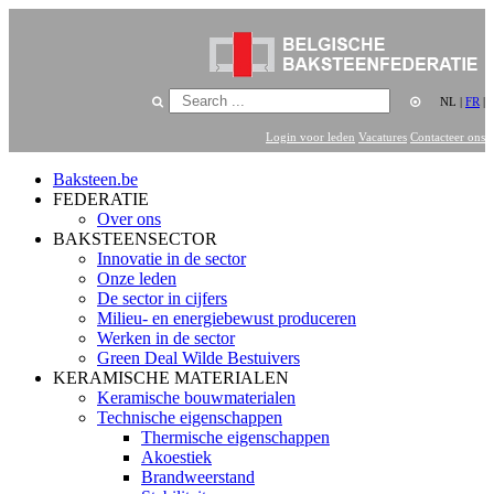
NL
|
FR
|
Login voor leden
Vacatures
Contacteer ons
Baksteen.be
FEDERATIE
Over ons
BAKSTEENSECTOR
Innovatie in de sector
Onze leden
De sector in cijfers
Milieu- en energiebewust produceren
Werken in de sector
Green Deal Wilde Bestuivers
KERAMISCHE MATERIALEN
Keramische bouwmaterialen
Technische eigenschappen
Thermische eigenschappen
Akoestiek
Brandweerstand