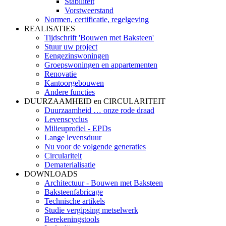
Stabiliteit
Vorstweerstand
Normen, certificatie, regelgeving
REALISATIES
Tijdschrift 'Bouwen met Baksteen'
Stuur uw project
Eengezinswoningen
Groepswoningen en appartementen
Renovatie
Kantoorgebouwen
Andere functies
DUURZAAMHEID en CIRCULARITEIT
Duurzaamheid … onze rode draad
Levenscyclus
Milieuprofiel - EPDs
Lange levensduur
Nu voor de volgende generaties
Circulariteit
Dematerialisatie
DOWNLOADS
Architectuur - Bouwen met Baksteen
Baksteenfabricage
Technische artikels
Studie vergipsing metselwerk
Berekeningstools