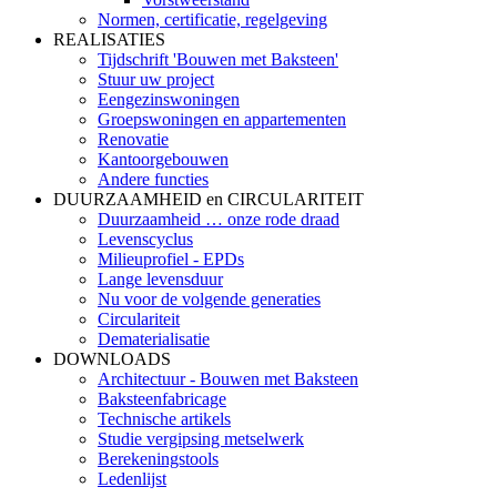
Normen, certificatie, regelgeving
REALISATIES
Tijdschrift 'Bouwen met Baksteen'
Stuur uw project
Eengezinswoningen
Groepswoningen en appartementen
Renovatie
Kantoorgebouwen
Andere functies
DUURZAAMHEID en CIRCULARITEIT
Duurzaamheid … onze rode draad
Levenscyclus
Milieuprofiel - EPDs
Lange levensduur
Nu voor de volgende generaties
Circulariteit
Dematerialisatie
DOWNLOADS
Architectuur - Bouwen met Baksteen
Baksteenfabricage
Technische artikels
Studie vergipsing metselwerk
Berekeningstools
Ledenlijst