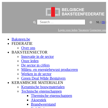
NL
|
FR
|
Login voor leden
Vacatures
Contacteer ons
Baksteen.be
FEDERATIE
Over ons
BAKSTEENSECTOR
Innovatie in de sector
Onze leden
De sector in cijfers
Milieu- en energiebewust produceren
Werken in de sector
Green Deal Wilde Bestuivers
KERAMISCHE MATERIALEN
Keramische bouwmaterialen
Technische eigenschappen
Thermische eigenschappen
Akoestiek
Brandweerstand