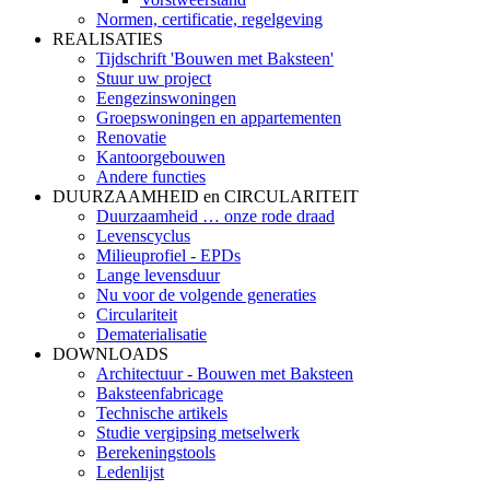
Normen, certificatie, regelgeving
REALISATIES
Tijdschrift 'Bouwen met Baksteen'
Stuur uw project
Eengezinswoningen
Groepswoningen en appartementen
Renovatie
Kantoorgebouwen
Andere functies
DUURZAAMHEID en CIRCULARITEIT
Duurzaamheid … onze rode draad
Levenscyclus
Milieuprofiel - EPDs
Lange levensduur
Nu voor de volgende generaties
Circulariteit
Dematerialisatie
DOWNLOADS
Architectuur - Bouwen met Baksteen
Baksteenfabricage
Technische artikels
Studie vergipsing metselwerk
Berekeningstools
Ledenlijst