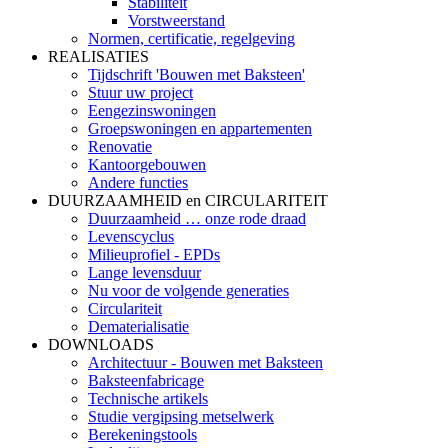
Stabiliteit
Vorstweerstand
Normen, certificatie, regelgeving
REALISATIES
Tijdschrift 'Bouwen met Baksteen'
Stuur uw project
Eengezinswoningen
Groepswoningen en appartementen
Renovatie
Kantoorgebouwen
Andere functies
DUURZAAMHEID en CIRCULARITEIT
Duurzaamheid … onze rode draad
Levenscyclus
Milieuprofiel - EPDs
Lange levensduur
Nu voor de volgende generaties
Circulariteit
Dematerialisatie
DOWNLOADS
Architectuur - Bouwen met Baksteen
Baksteenfabricage
Technische artikels
Studie vergipsing metselwerk
Berekeningstools