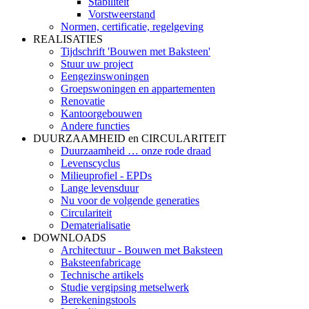
Stabiliteit
Vorstweerstand
Normen, certificatie, regelgeving
REALISATIES
Tijdschrift 'Bouwen met Baksteen'
Stuur uw project
Eengezinswoningen
Groepswoningen en appartementen
Renovatie
Kantoorgebouwen
Andere functies
DUURZAAMHEID en CIRCULARITEIT
Duurzaamheid … onze rode draad
Levenscyclus
Milieuprofiel - EPDs
Lange levensduur
Nu voor de volgende generaties
Circulariteit
Dematerialisatie
DOWNLOADS
Architectuur - Bouwen met Baksteen
Baksteenfabricage
Technische artikels
Studie vergipsing metselwerk
Berekeningstools