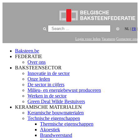
NL
|
FR
|
Login voor leden
Vacatures
Contacteer ons
Baksteen.be
FEDERATIE
Over ons
BAKSTEENSECTOR
Innovatie in de sector
Onze leden
De sector in cijfers
Milieu- en energiebewust produceren
Werken in de sector
Green Deal Wilde Bestuivers
KERAMISCHE MATERIALEN
Keramische bouwmaterialen
Technische eigenschappen
Thermische eigenschappen
Akoestiek
Brandweerstand