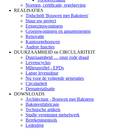
Normen, certificatie, regelgeving
REALISATIES
Tijdschrift 'Bouwen met Baksteen'
Stuur uw project
Eengezinswoningen
Groepswoningen en appartementen
Renovatie
Kantoorgebouwen
Andere functies
DUURZAAMHEID en CIRCULARITEIT
Duurzaamheid … onze rode draad
Levenscyclus
Milieuprofiel - EPDs
Lange levensduur
Nu voor de volgende generaties
Circulariteit
Dematerialisatie
DOWNLOADS
Architectuur - Bouwen met Baksteen
Baksteenfabricage
Technische artikels
Studie vergipsing metselwerk
Berekeningstools
Ledenlijst