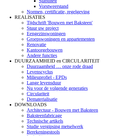
Stabiliteit
Vorstweerstand
Normen, certificatie, regelgeving
REALISATIES
Tijdschrift 'Bouwen met Baksteen'
Stuur uw project
Eengezinswoningen
Groepswoningen en appartementen
Renovatie
Kantoorgebouwen
Andere functies
DUURZAAMHEID en CIRCULARITEIT
Duurzaamheid … onze rode draad
Levenscyclus
Milieuprofiel - EPDs
Lange levensduur
Nu voor de volgende generaties
Circulariteit
Dematerialisatie
DOWNLOADS
Architectuur - Bouwen met Baksteen
Baksteenfabricage
Technische artikels
Studie vergipsing metselwerk
Berekeningstools