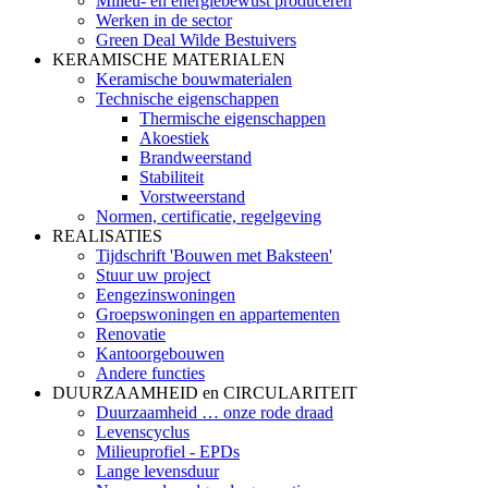
Milieu- en energiebewust produceren
Werken in de sector
Green Deal Wilde Bestuivers
KERAMISCHE MATERIALEN
Keramische bouwmaterialen
Technische eigenschappen
Thermische eigenschappen
Akoestiek
Brandweerstand
Stabiliteit
Vorstweerstand
Normen, certificatie, regelgeving
REALISATIES
Tijdschrift 'Bouwen met Baksteen'
Stuur uw project
Eengezinswoningen
Groepswoningen en appartementen
Renovatie
Kantoorgebouwen
Andere functies
DUURZAAMHEID en CIRCULARITEIT
Duurzaamheid … onze rode draad
Levenscyclus
Milieuprofiel - EPDs
Lange levensduur