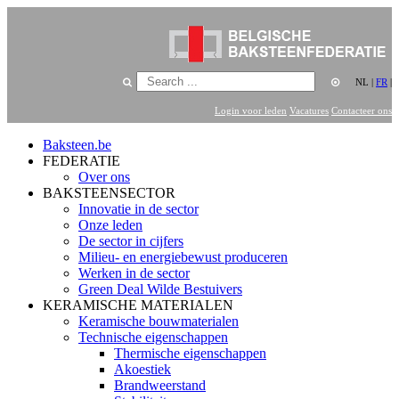
NL
|
FR
|
Login voor leden
Vacatures
Contacteer ons
Baksteen.be
FEDERATIE
Over ons
BAKSTEENSECTOR
Innovatie in de sector
Onze leden
De sector in cijfers
Milieu- en energiebewust produceren
Werken in de sector
Green Deal Wilde Bestuivers
KERAMISCHE MATERIALEN
Keramische bouwmaterialen
Technische eigenschappen
Thermische eigenschappen
Akoestiek
Brandweerstand